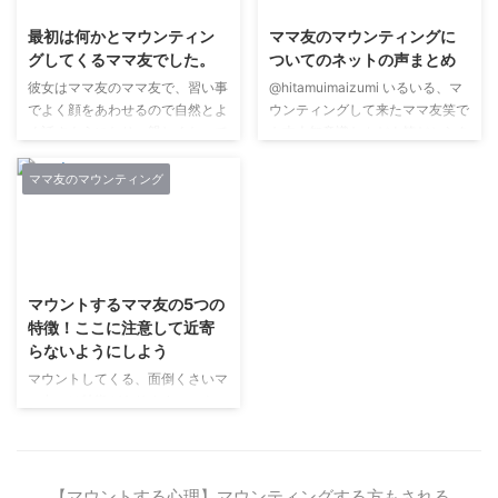
最初は何かとマウンティン
ママ友のマウンティングに
グしてくるママ友でした。
ついてのネットの声まとめ
彼女はママ友のママ友で、習い事
@hitamuimaizumi いるいる、マ
でよく顔をあわせるので自然とよ
ウンティングして来たママ友笑で
く話すようになり、親しくなって
も本人無意識なんだよ笑だからタ
いきました。 とても面倒見がよ
チ悪かったなあ笑— まま家（お
くて、地域の活動にも積極的に参
めでとう職人
ママ友のマウンティング
加している方でしっかりしていて
(@mamaya0102)Sat Mar 02
立派だなと素直に思っていまし
10:51:51 +0000 2019 今日は 子
た。 でも、当初から結構ぐいぐ
どもの部活の 三年生を送る会と
2019/4/25
い旦那のことや家のことを聞いて
言う名の マウンティング
きて、今まで出会ったほかのママ
会。。。母が着る服、進学先の大
マウントするママ友の5つの
友にはなかったことだったので少
学、最近行ったママ友ランチの批
特徴！ここに注意して近寄
し辟易しました。 まず、自分の
評。。?本強より イヤ。三年生送
らないようにしよう
旦那がいかに素敵かをとにかく何
る会だけで終わる訳なく二次会、
度も自慢してきました。 とても
三次会あり泣く?— おりりん
マウントしてくる、面倒くさいマ
スポーツができて、走るのも泳ぐ
(@3wPyLgUBRGqKkf9)S ...
マ友には特徴があります。マウン
のも速いしスキーもなんでもでき
トされないためには、接触回数を
て、勉強もよくできたそうです。
少なくするのが一番です。 パー
...
トナーの職業や出身大学などを自
慢するママ友 年収をいきなり話
【マウントする心理】マウンティングする方もされる