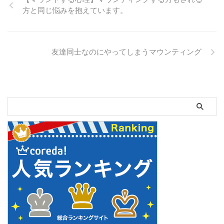
題にするのは論外ですが、夫の職
方と同じ悩みを抱えています。
業や勤め先を得意げに話したがる
ママ友は、確実にマウントしてき
ます。 初対面から気さくすぎる
ママ友 初対面でこちらが緊張し
友達同士なのにやってしまうマウンティング
ている時に気さくに話すママ友に
は好感を抱いてしまいがちです
が、実は要注意です。実家がお金
持ちだったり、子供に高額な習い
事をさせていて、それを自慢した
がります。 会合で質問したがる
マ ...