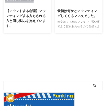
2019/6/10
2019/6/8
【マウントする心理】マウ
最初は何かとマウンティン
ンティングする方もされる
グしてくるママ友でした。
方と同じ悩みを抱えていま
彼女はママ友のママ友で、習い事
す。
でよく顔をあわせるので自然とよ
く話すようになり、親しくなって
マウンティングする方も悩みを抱
いきました。 とても面倒見がよ
えている マウンティングする方
くて、地域の活動にも積極的に参
も、される方と同じ悩みを抱えて
加している方でしっかりしていて
います。 つまり、マウンティン
立派だなと素直に思っていまし
グはコンプレックスの裏返しであ
た。 でも、当初から結構ぐいぐ
る場合が多いと思います。 すな
い旦那のことや家のことを聞いて
わち、自分に自信がないからこ
きて、今まで出会ったほかのママ
そ、自分と似たような境遇で、な
友にはなかったことだったので少
おかつ、自分よりも劣っていると
し辟易しました。 まず、自分の
判断した相手に対し、居丈高に振
旦那がいかに素敵かをとにかく何
舞うのです。 収入マウンティン
度も自慢してきました。 とても
グの場合 例えば、Aさんは、Bさ
スポーツができて、走るのも泳ぐ
んに対し、 「自分の方が収入が
のも速いしスキーもなんでもでき
上だ。自分より収入が劣るあなた
て、勉強もよくできたそうです。
は価値がない。」 とマウンティ
...
ングしたとします。 一見、Aさん