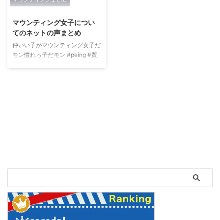
2019/6/7
マウンティング女子につい
てのネットの声まとめ
仲いい子がマウンティング女子だ
モン慣れっ子だモン #peing #質
問箱 peing.net/ja/qs/149192852
— 실래(@_____wjn)Sat Mar 02
15:35:45 +0000 2019 そんなた
かはし智秋さんの、女子はマウン
ティング取り合うもので、どんな
に成功してもいい男の人と結婚す
ることが女の幸せだと、女子代表
のように言っていた彼女に悲しい
気持ちになりました。お綺麗な人
だからこそ、そういう思いやそう
いう環境に居たんだと切ない気持
ちに…— nanaha ...