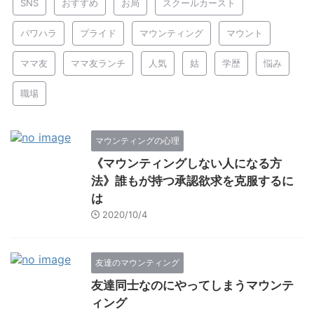
SNS
おすすめ
お局
スクールカースト
パワハラ
プライド
マウンティング
マウント
ママ友
ママ友ランチ
人気
姑
学歴
悩み
職場
マウンティングの心理
《マウンティングしない人になる方
法》誰もが持つ承認欲求を克服するに
は
2020/10/4
友達のマウンティング
友達同士なのにやってしまうマウンテ
ィング