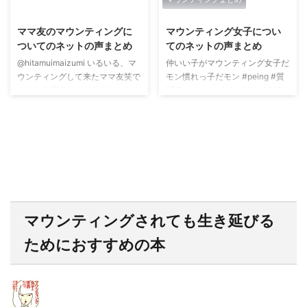
2019/6/7
2019/6/7
ママ友のマウンティングに
マウンティング女子につい
ついてのネットの声まとめ
てのネットの声まとめ
@hitamuimaizumi いるいる、マ
仲いい子がマウンティング女子だ
ウンティングして来たママ友笑で
モン慣れっ子だモン #peing #質
も本人無意識なんだよ笑だからタ
問箱 peing.net/ja/qs/149192852
チ悪かったなあ笑— まま家（お
— 실래(@_____wjn)Sat Mar 02
めでとう職人
15:35:45 +0000 2019 そんなた
(@mamaya0102)Sat Mar 02
かはし智秋さんの、女子はマウン
10:51:51 +0000 2019 今日は 子
ティング取り合うもので、どんな
どもの部活の 三年生を送る会と
に成功してもいい男の人と結婚す
言う名の マウンティング
ることが女の幸せだと、女子代表
会。。。母が着る服、進学先の大
のように言っていた彼女に悲しい
学、最近行ったママ友ランチの批
気持ちになりました。お綺麗な人
評。。?本強より イヤ。三年生送
だからこそ、そういう思いやそう
マウンティングされても生き延びる
る会だけで終わる訳なく二次会、
いう環境に居たんだと切ない気持
三次会あり泣く?— おりりん
ちに…— nanaha ...
ためにおすすめの本
(@3wPyLgUBRGqKkf9)S ...