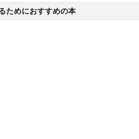
す弛んだしまったポッチャリ体型で
もこの質問をされるうちに、何故私
るためにおすすめの本
分の体重というデリケートな所を露
ばいけないのか？という怒りが湧い
 もしかしたら痩せろという ...