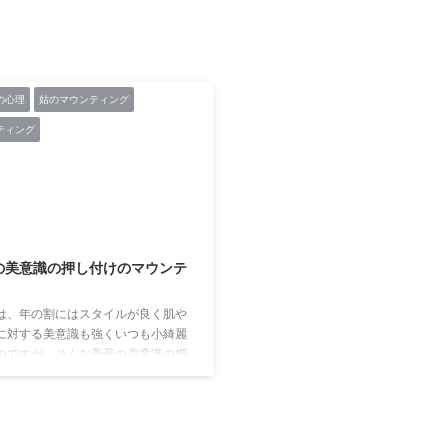
の心理
姑のマウンティング
ティング
2019/6/7
の美意識の押し付けのマウンテ
は、年の割にはスタイルが良く肌や
に対する美意識も強くいつも小綺麗
のですが、そんな義母の美意識の押
ンティングに嫁のわたしは苦しんで
 まず、盆正月の帰省で必ず言われる
「私は最近体重〇〇キロだった、〇〇
は？」 です。 たしかに私の身体は産