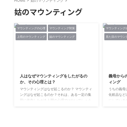
HOME
>
姑のマウンティング
>
姑のマウンティング
マウンティングの心理
マウンティング対策
マウンティング
上司のマウンティング
姑のマウンティング
見た目のマウン
2019/6/10
人はなぜマウンティングをしたがるの
義母から
か、その心理とは？
ィング
マウンティングはなぜ起こるのか？ マウンティ
うちの義母
ングはなぜ起こるのか？それは、ある一定の集
化粧品など
団に依存したがる人間の心理ではないでしょう
にしている
か。 その場所にいられなくなったらどうしよう
し付けマウ
という不安から、自分がそこに存在する価値や
おります。
意義を表す行動がマウンティングに繋がってい
ワードは 
るのかもしれません。 その自分の存在を示すた
(私の名前)