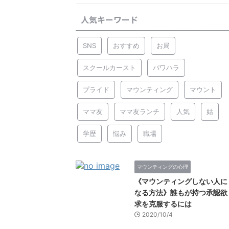
人気キーワード
SNS
おすすめ
お局
スクールカースト
パワハラ
プライド
マウンティング
マウント
ママ友
ママ友ランチ
人気
姑
学歴
悩み
職場
マウンティングの心理
《マウンティングしない人に
なる方法》誰もが持つ承認欲
求を克服するには
2020/10/4