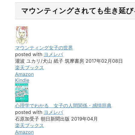
めに、相手をマウント（私はあなたよりスゴ
後でますま
イ）と威嚇したがるということです。 姑は嫁を
すが、何度
マウンティングされても生き延び
なぜマウンティングするのか？ たとえば姑が嫁
が義母に自
をマウンティングするのも、姑は 「あなたより
呈しなけれ
私のほうが息子のことをよく分かっている ...
てきました。
マウンティング女子の世界
posted with
ヨメレバ
瀧波 ユカリ/犬山 紙子 筑摩書房 2017年02月08日
楽天ブックス
Amazon
Kindle
心理学でわかる 女子の人間関係・感情辞典
posted with
ヨメレバ
石原加受子 朝日新聞出版 2019年04月
楽天ブックス
Amazon