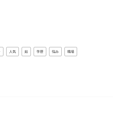
チ
人気
姑
学歴
悩み
職場