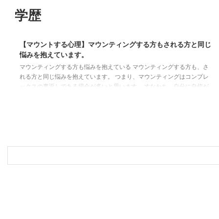
学歴
2019/6/10
【マウントする心理】マウンティングする方もされる方と同じ
マウンティングの心理
マウンティング対策
学歴のマウンティング
悩みを抱えています。
マウンティングする方も悩みを抱えている マウンティングする方も、さ
れる方と同じ悩みを抱えています。 つまり、マウンティングはコンプレ
ックスの裏返しである場合が多いと思います。 すなわち、自分に自信が
ないからこそ、自分と似たような境遇で、なおかつ、自分よりも劣ってい
ると判断した相手に対し、居丈高に振舞うのです。 収入マウンティング
の場合 例えば、Aさんは、Bさんに対し、 「自分の方が収入が上だ。自分
より収入が劣るあなたは価値がない。」 とマウンティングしたとしま
す。 一見、Aさんは自身の収入に対し自信がある ...