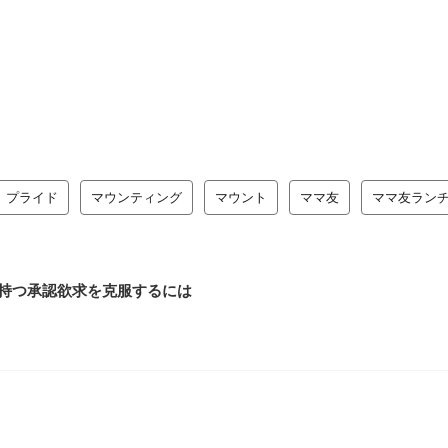
プライド
マウンティング
マウント
ママ友
ママ友ラン
持つ承認欲求を克服するには