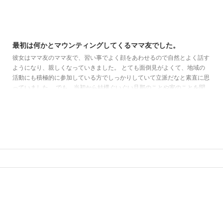
2019/6/8
最初は何かとマウンティングしてくるママ友でした。
ママ友のマウンティング
彼女はママ友のママ友で、習い事でよく顔をあわせるので自然とよく話す
ようになり、親しくなっていきました。 とても面倒見がよくて、地域の
活動にも積極的に参加している方でしっかりしていて立派だなと素直に思
っていました。 でも、当初から結構ぐいぐい旦那のことや家のことを聞
いてきて、今まで出会ったほかのママ友にはなかったことだったので少し
辟易しました。 まず、自分の旦那がいかに素敵かをとにかく何度も自慢
してきました。 とてもスポーツができて、走るのも泳ぐのも速いしスキ
ーもなんでもできて、勉強もよくできたそうです。 ...