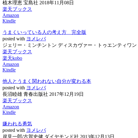
植木理恵 宝島社 2018年11月08日
楽天ブックス
Amazon
Kindle
うまくいっている人の考え方 完全版
posted with
ヨメレバ
ジェリー・ミンチントン ディスカヴァー・トゥエンティワン 20
楽天ブックス
楽天kobo
Amazon
Kindle
他人とうまく関われない自分が変わる本
posted with
ヨメレバ
長沼睦雄 青春出版社 2017年12月19日
楽天ブックス
Amazon
Kindle
嫌われる勇気
posted with
ヨメレバ
岸見一郎/古賀史健 ダイヤモンド社 2013年12月13日