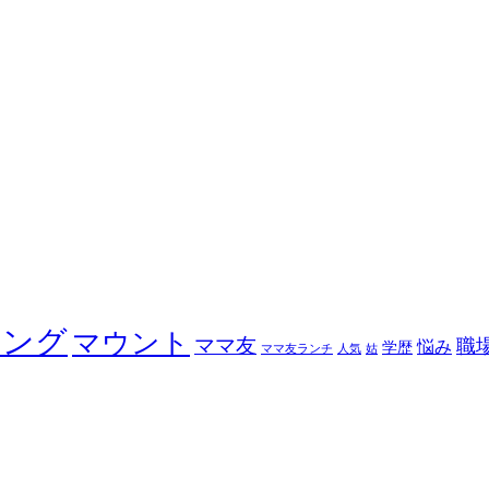
ィング
マウント
ママ友
職
悩み
学歴
ママ友ランチ
人気
姑