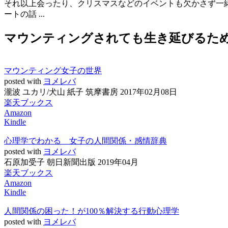
それ以上会ったり、クリスマスなどのイベントも欠かさず一
ートの話 ...
マウンティングされても生き延びるた
マウンティング女子の世界
posted with
ヨメレバ
瀧波 ユカリ/犬山 紙子 筑摩書房 2017年02月08日
楽天ブックス
Amazon
Kindle
心理学でわかる 女子の人間関係・感情辞典
posted with
ヨメレバ
石原加受子 朝日新聞出版 2019年04月
楽天ブックス
Amazon
Kindle
人間関係の困った！が100％解決する行動心理学
posted with
ヨメレバ