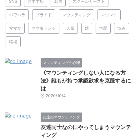
SNS
おすすめ
お局
スクールカースト
パワハラ
プライド
マウンティング
マウント
ママ友
ママ友ランチ
人気
姑
学歴
悩み
職場
マウンティングの心理
《マウンティングしない人になる方
法》誰もが持つ承認欲求を克服するに
は
2020/10/4
友達のマウンティング
友達同士なのにやってしまうマウンテ
ィング