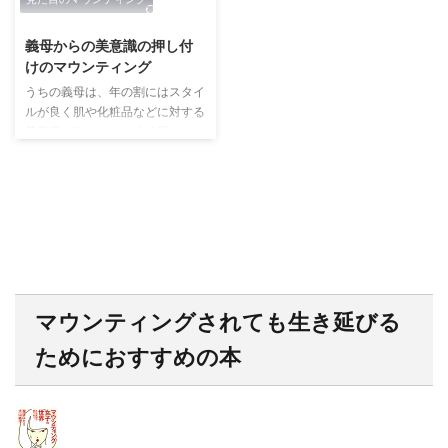
2019/6/7
義母からの美意識の押し付
けのマウンティング
うちの義母は、年の割にはスタイ
ルが良く肌や化粧品などに対する
美意識も強くいつも小綺麗にして
いるのですが、そんな義母の美意
識の押し付けマウンティングに嫁
のわたしは苦しんでおります。
まず、盆正月の帰省で必ず言われ
るワードは 「私は最近体重〇〇
キロだった、〇〇(私の名前)
は？」 です。 たしかに私の身体
は産後でますます弛んだしまった
ポッチャリ体型ですが、何度もこ
マウンティングされても生き延びる
の質問をされるうちに、何故私が
義母に自分の体重というデリケー
ためにおすすめの本
トな所を露呈しなければいけない
のか？という怒りが湧いてきまし
た。 もしかしたら痩せろという
...